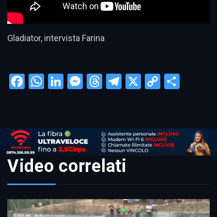
Gladiator, intervista Farina
Facebook
WhatsApp
LinkedIn
Messenger
Threads
Telegram
X
Copy
Condi
Link
Video correlati