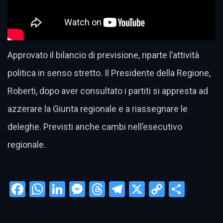
Approvato il bilancio di previsione, riparte l’attività
politica in senso stretto. Il Presidente della Regione,
Roberti, dopo aver consultato i partiti si appresta ad
azzerare la Giunta regionale e a riassegnare le
deleghe. Previsti anche cambi nell’esecutivo
regionale.
Facebook
WhatsApp
LinkedIn
Messenger
Threads
Telegram
X
Copy
Condi
Link