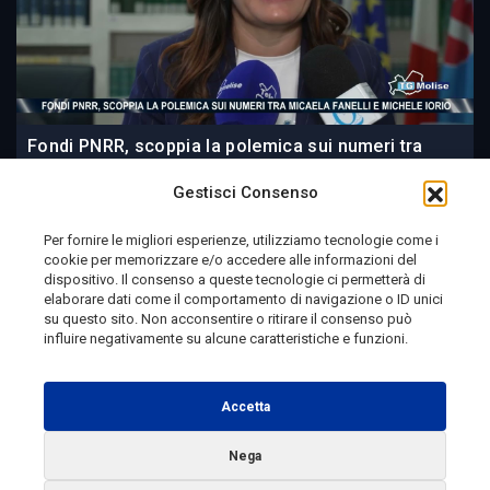
Fondi PNRR, scoppia la polemica sui numeri tra
Micaela Fanelli e Michele Iorio
Gestisci Consenso
Per fornire le migliori esperienze, utilizziamo tecnologie come i
cookie per memorizzare e/o accedere alle informazioni del
21 ore fa
dispositivo. Il consenso a queste tecnologie ci permetterà di
elaborare dati come il comportamento di navigazione o ID unici
su questo sito. Non acconsentire o ritirare il consenso può
influire negativamente su alcune caratteristiche e funzioni.
Telemolise - reg. Tribunale di Campobasso n. 133 del
10/08/1982 - Direttore Responsabile:
MANUELA
Accetta
PETESCIA
Testata Giornalistica Sportiva: reg. Tribunale Di
Nega
Campobasso n. 224 del 4/5/1996 - Direttore Responsabile: