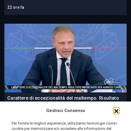
22 ore fa
Carattere di eccezionalità del maltempo. Risultato
importante per agricoltura
Gestisci Consenso
Per fornire le migliori esperienze, utilizziamo tecnologie come i
cookie per memorizzare e/o accedere alle informazioni del
22 ore fa