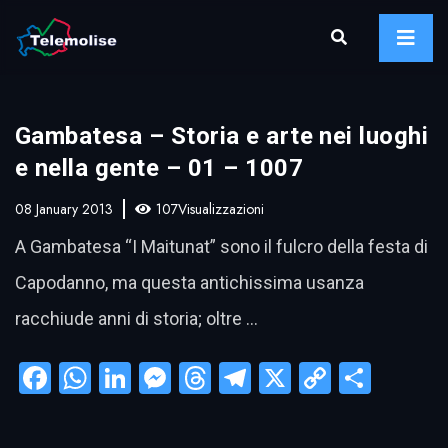
Gambatesa – Storia e arte nei luoghi
e nella gente – 01 – 1007
08 January 2013
107Visualizzazioni
A Gambatesa “I Maitunat” sono il fulcro della festa di
Capodanno, ma questa antichissima usanza
racchiude anni di storia; oltre …
Facebook
WhatsApp
LinkedIn
Messenger
Threads
Telegram
X
Copy
Condi
Link