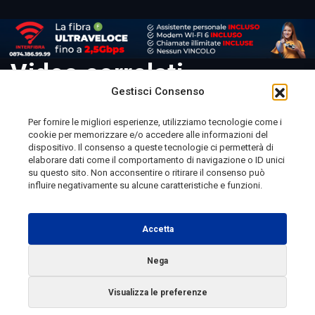
Video correlati
Gestisci Consenso
Per fornire le migliori esperienze, utilizziamo tecnologie come i
cookie per memorizzare e/o accedere alle informazioni del
Telemolise - reg. Tribunale di Campobasso n. 133 del
dispositivo. Il consenso a queste tecnologie ci permetterà di
elaborare dati come il comportamento di navigazione o ID unici
10/08/1982 - Direttore Responsabile:
MANUELA
su questo sito. Non acconsentire o ritirare il consenso può
PETESCIA
influire negativamente su alcune caratteristiche e funzioni.
Testata Giornalistica Sportiva: reg. Tribunale Di
Campobasso n. 224 del 4/5/1996 - Direttore Responsabile:
Accetta
ANTONIO DI LALLO
Nega
Radio Tele Molise s.r.l. - P.IVA 00213640709
Visualizza le preferenze