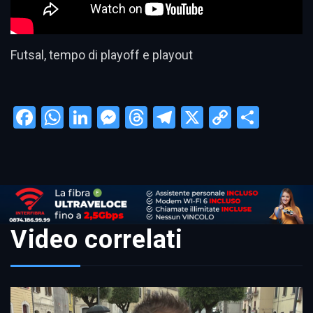
Futsal, tempo di playoff e playout
Facebook
WhatsApp
LinkedIn
Messenger
Threads
Telegram
X
Copy
Condi
Link
Video correlati