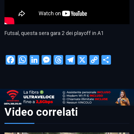
Futsal, questa sera gara 2 dei playoff in A1
Facebook
WhatsApp
LinkedIn
Messenger
Threads
Telegram
X
Copy
Condi
Link
Video correlati