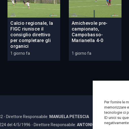
Calcio regionale, la
Amichevole pre-
FIGC riunisce il
campionato,
consiglio direttivo
Campobasso-
per completare gli
Marianella 4-0
organici
1 giorno fa
1 giorno fa
Per fornire le 
memorizzare e/
tecnologie ci 
2 - Direttore Responsabile:
MANUELA PETESCIA
ID unici su que
negativamente s
 224 del 4/5/1996 - Direttore Responsabile:
ANTONIO DI LALLO