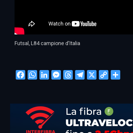
Futsal, L84 campione d’Italia
Facebook
WhatsApp
LinkedIn
Messenger
Threads
Telegram
X
Copy
Con
Link