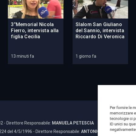
3°Memorial Nicola
Slalom San Giuliano
Fierro, intervista alla
del Sannio, intervista
figlia Cecilia
Riccardo Di Veronica
13 minuti fa
1 giorno fa
Per fornire le 
memorizzare e/
tecnologie ci 
2 - Direttore Responsabile:
MANUELA PETESCIA
ID unici su que
negativamente s
 224 del 4/5/1996 - Direttore Responsabile:
ANTONIO DI LALLO