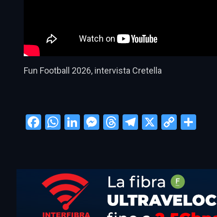
Fun Football 2026, intervista Cretella
Facebook
WhatsApp
LinkedIn
Messenger
Threads
Telegram
X
Copy
Con
Link