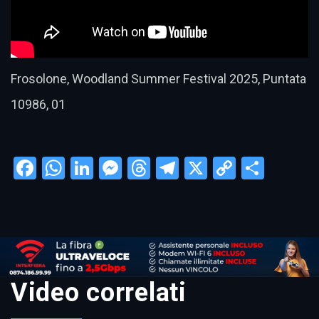
Frosolone, Woodland Summer Festival 2025, Puntata
10986, 01
Facebook
WhatsApp
LinkedIn
Messenger
Threads
Telegram
X
Copy
Condi
Link
Video correlati