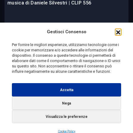
musica di Daniele Silvestri | CLIP 556
1 giorno fa
Gestisci Consenso
Per fornire le migliori esperienze, utilizziamo tecnologie come i
cookie per memorizzare e/o accedere alle informazioni del
Telemolise - reg. Tribunale di Campobasso n. 133 del
dispositivo. Il consenso a queste tecnologie ci permetterà di
elaborare dati come il comportamento di navigazione o ID unici
10/08/1982 - Direttore Responsabile:
MANUELA
su questo sito. Non acconsentire o ritirare il consenso può
PETESCIA
influire negativamente su alcune caratteristiche e funzioni.
Testata Giornalistica Sportiva: reg. Tribunale Di
Campobasso n. 224 del 4/5/1996 - Direttore Responsabile:
Accetta
ANTONIO DI LALLO
Nega
Radio Tele Molise s.r.l. - P.IVA 00213640709
Visualizza le preferenze
Copyright 2025 Telemolise - Tutti i diritti riservati
Cookie Policy