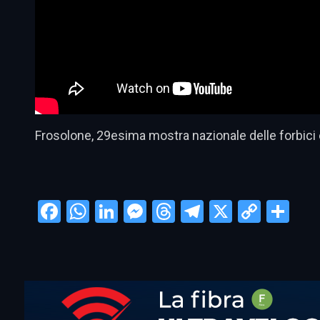
Frosolone, 29esima mostra nazionale delle forbici e
Facebook
WhatsApp
LinkedIn
Messenger
Threads
Telegram
X
Copy
Con
Link