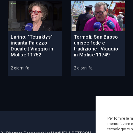
Larino: “Tetraktys”
Termoli: San Basso
incanta Palazzo
unisce fede e
Ducale | Viaggio in
tradizione | Viaggio
Molise 11752
in Molise 11749
2 giorni fa
2 giorni fa
Per fornire le 
memorizzare e/
tecnologie ci 