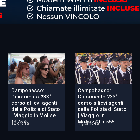
Campobasso:
Campobasso:
Giuramento 233°
Giuramento 233°
corso allievi agenti
corso allievi agenti
della Polizia di Stato
della Polizia di Stato
| Viaggio in Molise
| Viaggio in
11757
Molise,Clip 555
12 ore fa
1 giorno fa