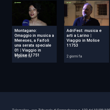
Montagano:
AdriFest: musica e
Omaggio in musica a
arti a Larino |
Meneses, a Faifoli
Viaggio in Molise
una serata speciale
11753
01 | Viaggio in
Molise 11751
1 giorno fa
2 giorni fa