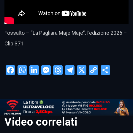
Fossalto – “La Pagliara Maje Maje”: l’edizione 2026 –
Clip 371
Facebook
WhatsApp
LinkedIn
Messenger
Threads
Telegram
X
Copy
Condi
Link
Video correlati