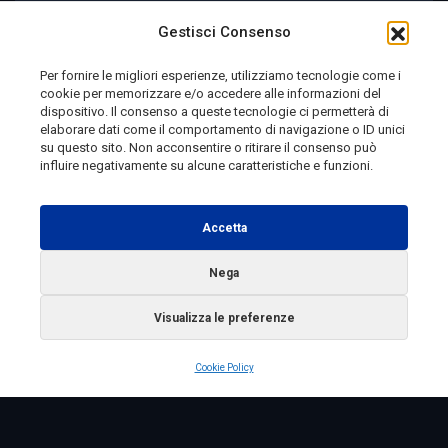
Joe’s Blues Festival 2026 | Viaggio in Molise
Gestisci Consenso
Per fornire le migliori esperienze, utilizziamo tecnologie come i
cookie per memorizzare e/o accedere alle informazioni del
3 giorni fa
dispositivo. Il consenso a queste tecnologie ci permetterà di
elaborare dati come il comportamento di navigazione o ID unici
su questo sito. Non acconsentire o ritirare il consenso può
influire negativamente su alcune caratteristiche e funzioni.
Telemolise - reg. Tribunale di Campobasso n. 133 del
10/08/1982 - Direttore Responsabile:
MANUELA
Accetta
PETESCIA
Testata Giornalistica Sportiva: reg. Tribunale Di
Nega
Campobasso n. 224 del 4/5/1996 - Direttore Responsabile:
Visualizza le preferenze
ANTONIO DI LALLO
Radio Tele Molise s.r.l. - P.IVA 00213640709
Cookie Policy
Copyright 2025 Telemolise - Tutti i diritti riservati