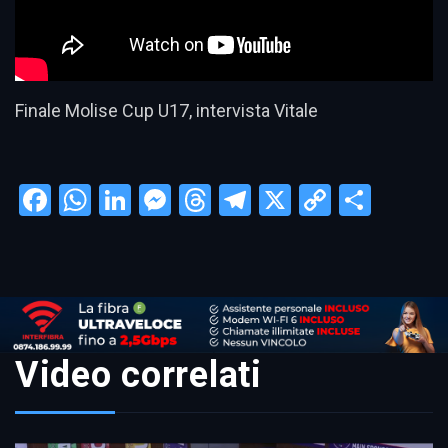
Finale Molise Cup U17, intervista Vitale
Facebook
WhatsApp
LinkedIn
Messenger
Threads
Telegram
X
Copy
Condi
Link
Video correlati