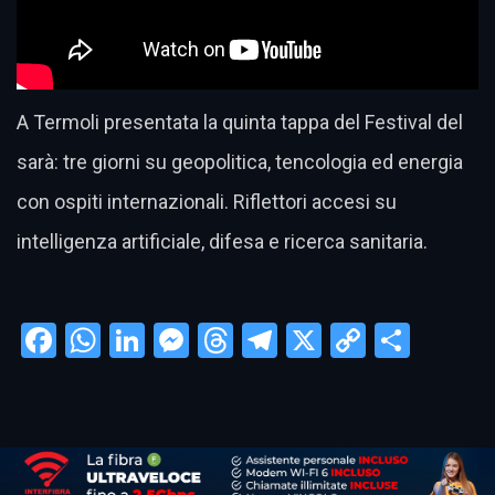
A Termoli presentata la quinta tappa del Festival del
sarà: tre giorni su geopolitica, tencologia ed energia
con ospiti internazionali. Riflettori accesi su
intelligenza artificiale, difesa e ricerca sanitaria.
Facebook
WhatsApp
LinkedIn
Messenger
Threads
Telegram
X
Copy
Condi
Link