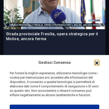
Strada provinciale Fresilia, opera strategica per il
Molise, ancora ferma
1 giorno fa
Gestisci Consenso
Per fornire le migliori esperienze, utilizziamo tecnologie come i
cookie per memorizzare e/o accedere alle informazioni del
Telemolise - reg. Tribunale di Campobasso n. 133 del
dispositivo. Il consenso a queste tecnologie ci permetterà di
elaborare dati come il comportamento di navigazione o ID unici
10/08/1982 - Direttore Responsabile:
MANUELA
su questo sito. Non acconsentire o ritirare il consenso può
PETESCIA
influire negativamente su alcune caratteristiche e funzioni.
Testata Giornalistica Sportiva: reg. Tribunale Di