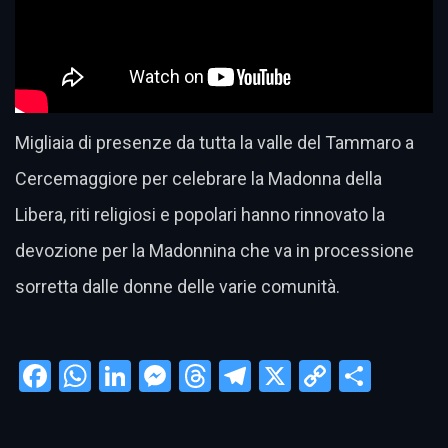
Migliaia di presenze da tutta la valle del Tammaro a
Cercemaggiore per celebrare la Madonna della
Libera, riti religiosi e popolari hanno rinnovato la
devozione per la Madonnina che va in processione
sorretta dalle donne delle varie comunità.
Facebook
WhatsApp
LinkedIn
Messenger
Threads
Telegram
X
Copy
Condi
Link