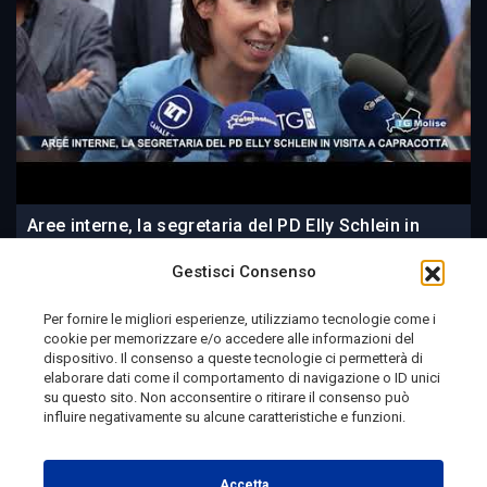
Aree interne, la segretaria del PD Elly Schlein in
visita a Capracotta
Gestisci Consenso
Per fornire le migliori esperienze, utilizziamo tecnologie come i
cookie per memorizzare e/o accedere alle informazioni del
22 ore fa
dispositivo. Il consenso a queste tecnologie ci permetterà di
elaborare dati come il comportamento di navigazione o ID unici
su questo sito. Non acconsentire o ritirare il consenso può
influire negativamente su alcune caratteristiche e funzioni.
Telemolise - reg. Tribunale di Campobasso n. 133 del
10/08/1982 - Direttore Responsabile:
MANUELA
Accetta