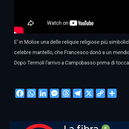
E’ in Molise una delle reliquie religiose più simbol
celebre mantello, che Francesco donò a un mendica
Dopo Termoli l’arrivo a Campobasso prima di toccar
Facebook
WhatsApp
LinkedIn
Messenger
Threads
Telegram
X
Copy
Con
Link