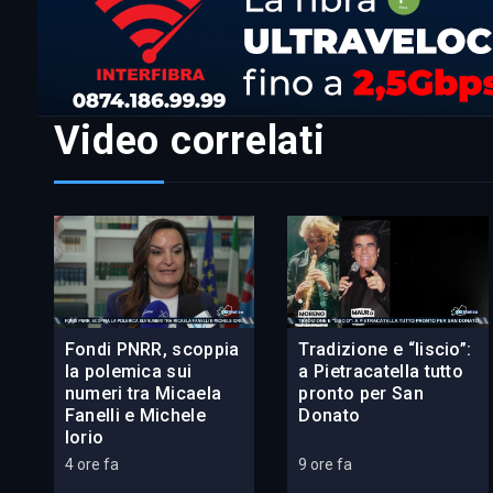
Video correlati
Fondi PNRR, scoppia
Tradizione e “liscio”:
la polemica sui
a Pietracatella tutto
numeri tra Micaela
pronto per San
Fanelli e Michele
Donato
Iorio
4 ore fa
9 ore fa