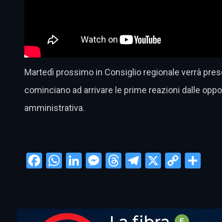
Martedì prossimo in Consiglio regionale verrà prese
cominciano ad arrivare le prime reazioni dalle opposiz
amministrativa.
Facebook
WhatsApp
LinkedIn
Messenger
Threads
Telegram
X
Copy
Con
Link