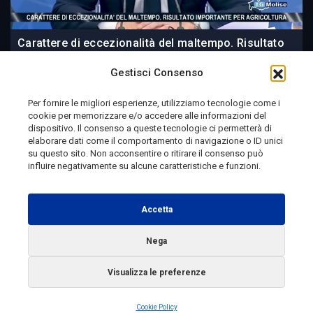
Carattere di eccezionalità del maltempo. Risultato
importante per agricoltura
Gestisci Consenso
Per fornire le migliori esperienze, utilizziamo tecnologie come i
cookie per memorizzare e/o accedere alle informazioni del
18 ore fa
dispositivo. Il consenso a queste tecnologie ci permetterà di
elaborare dati come il comportamento di navigazione o ID unici
su questo sito. Non acconsentire o ritirare il consenso può
influire negativamente su alcune caratteristiche e funzioni.
Telemolise - reg. Tribunale di Campobasso n. 133 del
10/08/1982 - Direttore Responsabile:
MANUELA
Accetta
PETESCIA
Testata Giornalistica Sportiva: reg. Tribunale Di
Nega
Campobasso n. 224 del 4/5/1996 - Direttore Responsabile:
Visualizza le preferenze
ANTONIO DI LALLO
Radio Tele Molise s.r.l. - P.IVA 00213640709
Cookie Policy