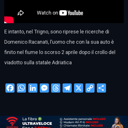
E intanto, nel Trigno, sono riprese le ricerche di
Domenico Racanati, l’uomo che con la sua auto è
finito nel fiume lo scorso 2 aprile dopo il crollo del
viadotto sulla statale Adriatica
Facebook
WhatsApp
LinkedIn
Messenger
Threads
Telegram
X
Copy
Condi
Link