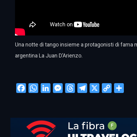
Una notte di tango insieme a protagonisti di fama 
argentina La Juan D’Arienzo.
Facebook
WhatsApp
LinkedIn
Messenger
Threads
Telegram
X
Copy
Con
Link