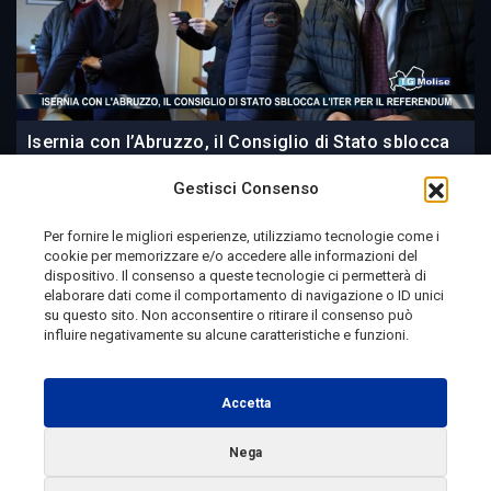
Isernia con l’Abruzzo, il Consiglio di Stato sblocca
l’iter per il referendum
Gestisci Consenso
Per fornire le migliori esperienze, utilizziamo tecnologie come i
cookie per memorizzare e/o accedere alle informazioni del
8 ore fa
dispositivo. Il consenso a queste tecnologie ci permetterà di
elaborare dati come il comportamento di navigazione o ID unici
su questo sito. Non acconsentire o ritirare il consenso può
influire negativamente su alcune caratteristiche e funzioni.
Telemolise - reg. Tribunale di Campobasso n. 133 del
10/08/1982 - Direttore Responsabile:
MANUELA
Accetta
PETESCIA
Testata Giornalistica Sportiva: reg. Tribunale Di
Nega
Campobasso n. 224 del 4/5/1996 - Direttore Responsabile: