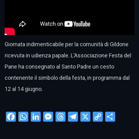
Giornata indimenticabile per la comunità di Gildone
ricevuta in udienza papale. L’Associazione Festa del
Pane ha consegnato al Santo Padre un cesto
contenente il simbolo della festa, in programma dal
12 al 14 giugno.
Facebook
WhatsApp
LinkedIn
Messenger
Threads
Telegram
X
Copy
Condi
Link