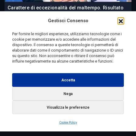
Carattere di eccezionalità del maltempo. Risultato
importante per agricoltura
Gestisci Consenso
Per fornire le migliori esperienze, utilizziamo tecnologie come i
cookie per memorizzare e/o accedere alle informazioni del
11 ore fa
dispositivo. Il consenso a queste tecnologie ci permetterà di
elaborare dati come il comportamento di navigazione o ID unici
su questo sito. Non acconsentire o ritirare il consenso può
influire negativamente su alcune caratteristiche e funzioni.
Telemolise - reg. Tribunale di Campobasso n. 133 del
10/08/1982 - Direttore Responsabile:
MANUELA
Accetta
PETESCIA
Testata Giornalistica Sportiva: reg. Tribunale Di
Nega
Campobasso n. 224 del 4/5/1996 - Direttore Responsabile:
Visualizza le preferenze
ANTONIO DI LALLO
Radio Tele Molise s.r.l. - P.IVA 00213640709
Cookie Policy