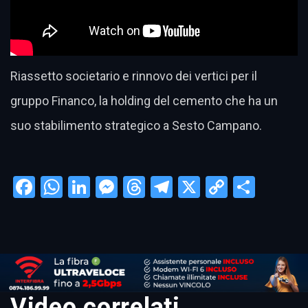
Riassetto societario e rinnovo dei vertici per il
gruppo Financo, la holding del cemento che ha un
suo stabilimento strategico a Sesto Campano.
Facebook
WhatsApp
LinkedIn
Messenger
Threads
Telegram
X
Copy
Condi
Link
Video correlati