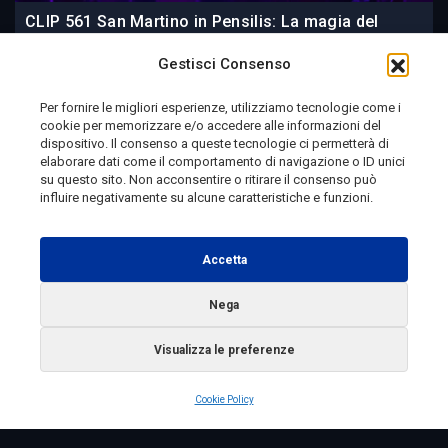
CLIP 561 San Martino in Pensilis: La magia del
Joe’s Blues Festival 2026 | Viaggio in Molise
Gestisci Consenso
Per fornire le migliori esperienze, utilizziamo tecnologie come i
cookie per memorizzare e/o accedere alle informazioni del
2 giorni fa
dispositivo. Il consenso a queste tecnologie ci permetterà di
elaborare dati come il comportamento di navigazione o ID unici
su questo sito. Non acconsentire o ritirare il consenso può
influire negativamente su alcune caratteristiche e funzioni.
Telemolise - reg. Tribunale di Campobasso n. 133 del
10/08/1982 - Direttore Responsabile:
MANUELA
Accetta
PETESCIA
Testata Giornalistica Sportiva: reg. Tribunale Di
Nega
Campobasso n. 224 del 4/5/1996 - Direttore Responsabile:
Visualizza le preferenze
ANTONIO DI LALLO
Radio Tele Molise s.r.l. - P.IVA 00213640709
Cookie Policy