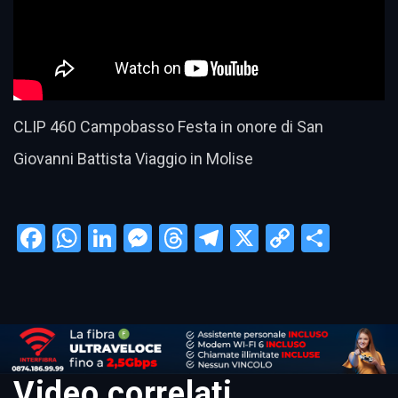
CLIP 460 Campobasso Festa in onore di San
Giovanni Battista Viaggio in Molise
Facebook
WhatsApp
LinkedIn
Messenger
Threads
Telegram
X
Copy
Condi
Link
Video correlati