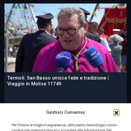
Termoli: San Basso unisce fede e tradizione |
Viaggio in Molise 11749
3 giorni fa
Gestisci Consenso
Per fornire le migliori esperienze, utilizziamo tecnologie come i
cookie per memorizzare e/o accedere alle informazioni del