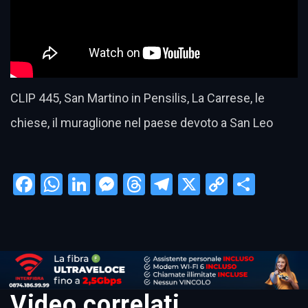
CLIP 445, San Martino in Pensilis, La Carrese, le
chiese, il muraglione nel paese devoto a San Leo
Facebook
WhatsApp
LinkedIn
Messenger
Threads
Telegram
X
Copy
Condi
Link
Video correlati