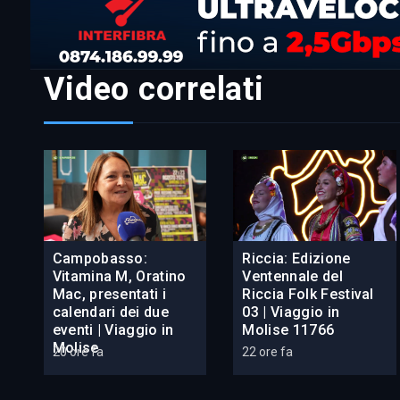
Video correlati
Campobasso:
Riccia: Edizione
Vitamina M, Oratino
Ventennale del
Mac, presentati i
Riccia Folk Festival
calendari dei due
03 | Viaggio in
eventi | Viaggio in
Molise 11766
Molise
20 ore fa
22 ore fa