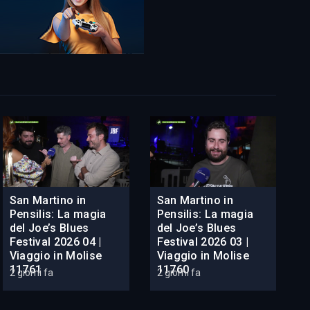
San Martino in
San Martino in
Pensilis: La magia
Pensilis: La magia
del Joe’s Blues
del Joe’s Blues
Festival 2026 04 |
Festival 2026 03 |
Viaggio in Molise
Viaggio in Molise
11761
11760
2 giorni fa
2 giorni fa