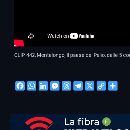
CLIP 442, Montelongo, Il paese del Palio, delle 5 c
Facebook
WhatsApp
LinkedIn
Messenger
Threads
Telegram
X
Copy
Con
Link