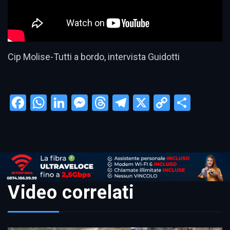
Cip Molise-Tutti a bordo, intervista Guidotti
Facebook
WhatsApp
LinkedIn
Messenger
Threads
Telegram
X
Copy
Condi
Link
Video correlati