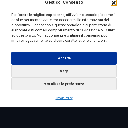
Gestisci Consenso
Per fornire le migliori esperienze, utilizziamo tecnologie come i
cookie per memorizzare e/o accedere alle informazioni del
8 ore fa
dispositivo. Il consenso a queste tecnologie ci permetterà di
elaborare dati come il comportamento di navigazione o ID unici
su questo sito. Non acconsentire o ritirare il consenso può
influire negativamente su alcune caratteristiche e funzioni.
Telemolise - reg. Tribunale di Campobasso n. 133 del
10/08/1982 - Direttore Responsabile:
MANUELA
Accetta
PETESCIA
Testata Giornalistica Sportiva: reg. Tribunale Di
Nega
Campobasso n. 224 del 4/5/1996 - Direttore Responsabile:
Visualizza le preferenze
ANTONIO DI LALLO
Radio Tele Molise s.r.l. - P.IVA 00213640709
Cookie Policy
Copyright 2025 Telemolise - Tutti i diritti riservati