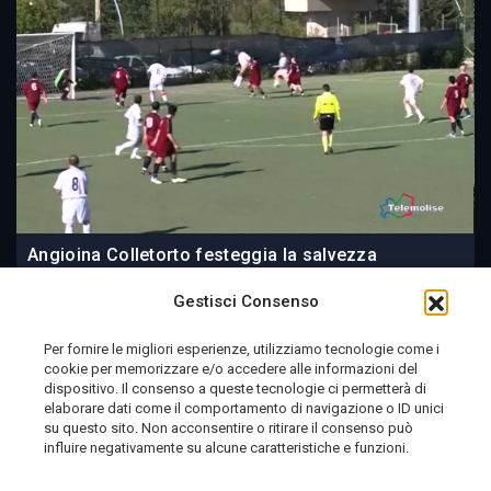
Angioina Colletorto festeggia la salvezza
Gestisci Consenso
Per fornire le migliori esperienze, utilizziamo tecnologie come i
cookie per memorizzare e/o accedere alle informazioni del
09 June 2014
dispositivo. Il consenso a queste tecnologie ci permetterà di
elaborare dati come il comportamento di navigazione o ID unici
su questo sito. Non acconsentire o ritirare il consenso può
influire negativamente su alcune caratteristiche e funzioni.
Telemolise - reg. Tribunale di Campobasso n. 133 del