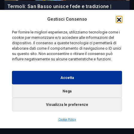
Termoli: San Basso unisce fede e tradizione |
Viaggio in Molise, Clip 554
Gestisci Consenso
Per fornire le migliori esperienze, utilizziamo tecnologie come i
cookie per memorizzare e/o accedere alle informazioni del
2 giorni fa
dispositivo. Il consenso a queste tecnologie ci permetterà di
elaborare dati come il comportamento di navigazione o ID unici
su questo sito. Non acconsentire o ritirare il consenso può
influire negativamente su alcune caratteristiche e funzioni.
Telemolise - reg. Tribunale di Campobasso n. 133 del
10/08/1982 - Direttore Responsabile:
MANUELA
Accetta
PETESCIA
Testata Giornalistica Sportiva: reg. Tribunale Di
Nega
Campobasso n. 224 del 4/5/1996 - Direttore Responsabile:
Visualizza le preferenze
ANTONIO DI LALLO
Radio Tele Molise s.r.l. - P.IVA 00213640709
Cookie Policy