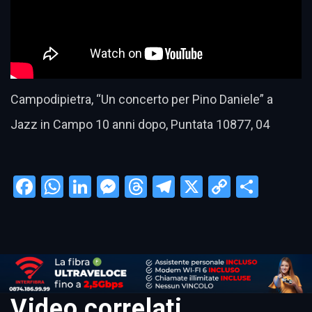
Campodipietra, “Un concerto per Pino Daniele” a
Jazz in Campo 10 anni dopo, Puntata 10877, 04
Facebook
WhatsApp
LinkedIn
Messenger
Threads
Telegram
X
Copy
Condi
Link
Video correlati