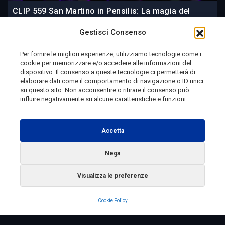
CLIP 559 San Martino in Pensilis: La magia del
Joe’s Blues Festival 2026 | Viaggio in Molise
Gestisci Consenso
Per fornire le migliori esperienze, utilizziamo tecnologie come i
cookie per memorizzare e/o accedere alle informazioni del
24 ore fa
dispositivo. Il consenso a queste tecnologie ci permetterà di
elaborare dati come il comportamento di navigazione o ID unici
su questo sito. Non acconsentire o ritirare il consenso può
influire negativamente su alcune caratteristiche e funzioni.
Telemolise - reg. Tribunale di Campobasso n. 133 del
10/08/1982 - Direttore Responsabile:
MANUELA
Accetta
PETESCIA
Testata Giornalistica Sportiva: reg. Tribunale Di
Nega
Campobasso n. 224 del 4/5/1996 - Direttore Responsabile:
Visualizza le preferenze
ANTONIO DI LALLO
Radio Tele Molise s.r.l. - P.IVA 00213640709
Cookie Policy