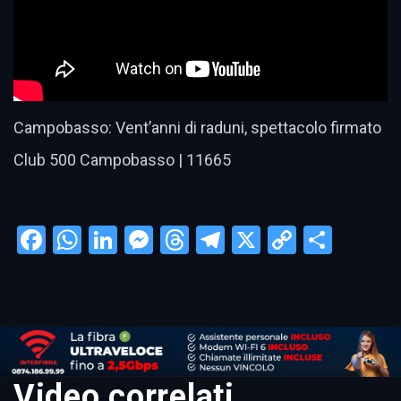
Campobasso: Vent’anni di raduni, spettacolo firmato
Club 500 Campobasso | 11665
Facebook
WhatsApp
LinkedIn
Messenger
Threads
Telegram
X
Copy
Condi
Link
Video correlati