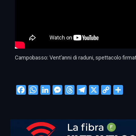
Campobasso: Vent’anni di raduni, spettacolo fir
Facebook
WhatsApp
LinkedIn
Messenger
Threads
Telegram
X
Copy
Con
Link