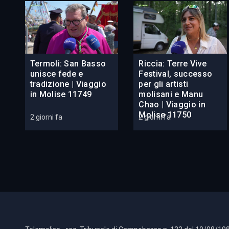
Termoli: San Basso
Riccia: Terre Vive
unisce fede e
Festival, successo
tradizione | Viaggio
per gli artisti
in Molise 11749
molisani e Manu
Chao | Viaggio in
Molise 11750
2 giorni fa
2 giorni fa