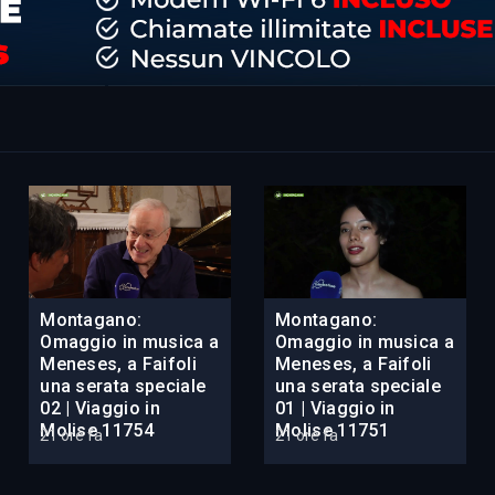
Montagano:
Montagano:
Omaggio in musica a
Omaggio in musica a
Meneses, a Faifoli
Meneses, a Faifoli
una serata speciale
una serata speciale
02 | Viaggio in
01 | Viaggio in
Molise 11754
Molise 11751
21 ore fa
21 ore fa