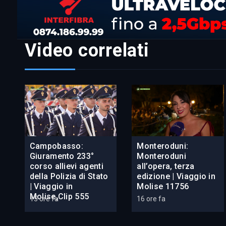
Video correlati
Campobasso:
Monteroduni:
Giuramento 233°
Monteroduni
corso allievi agenti
all’opera, terza
della Polizia di Stato
edizione | Viaggio in
| Viaggio in
Molise 11756
Molise,Clip 555
15 ore fa
16 ore fa