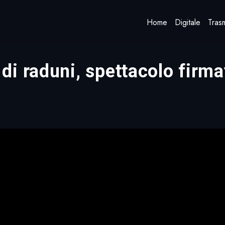
Home
Digitale
Trasm
i raduni, spettacolo firm