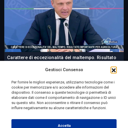
Carattere di eccezionalità del maltempo. Risultato
importante per agricoltura
Gestisci Consenso
Per fornire le migliori esperienze, utilizziamo tecnologie come i
cookie per memorizzare e/o accedere alle informazioni del
13 ore fa
dispositivo. Il consenso a queste tecnologie ci permetterà di
elaborare dati come il comportamento di navigazione o ID unici
su questo sito. Non acconsentire o ritirare il consenso può
influire negativamente su alcune caratteristiche e funzioni.
Telemolise - reg. Tribunale di Campobasso n. 133 del
10/08/1982 - Direttore Responsabile:
MANUELA
Accetta