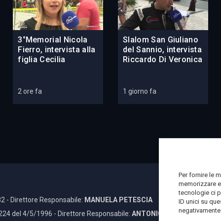
3°Memorial Nicola
Slalom San Giuliano
Fierro, intervista alla
del Sannio, intervista
figlia Cecilia
Riccardo Di Veronica
2 ore fa
1 giorno fa
Per fornire le 
memorizzare e/
tecnologie ci 
2 - Direttore Responsabile:
MANUELA PETESCIA
ID unici su que
negativamente s
 224 del 4/5/1996 - Direttore Responsabile:
ANTONIO DI LALLO