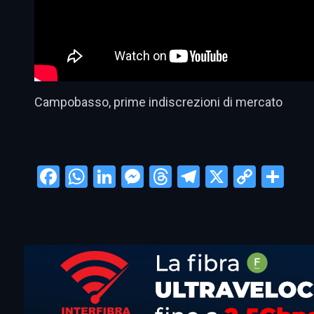
Campobasso, prime indiscrezioni di mercato
Facebook
WhatsApp
LinkedIn
Messenger
Threads
Telegram
X
Copy
Con
Link