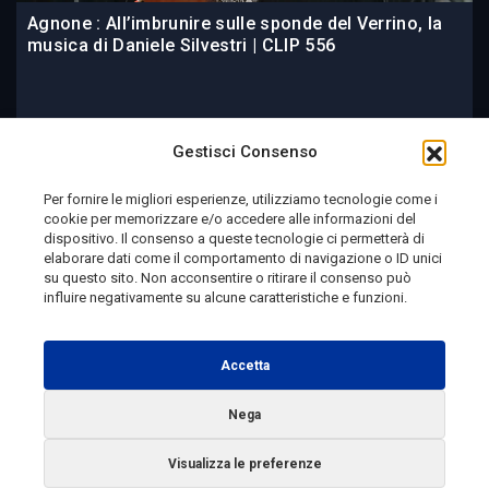
Agnone : All’imbrunire sulle sponde del Verrino, la
musica di Daniele Silvestri | CLIP 556
1 giorno fa
Gestisci Consenso
Per fornire le migliori esperienze, utilizziamo tecnologie come i
cookie per memorizzare e/o accedere alle informazioni del
Telemolise - reg. Tribunale di Campobasso n. 133 del
dispositivo. Il consenso a queste tecnologie ci permetterà di
elaborare dati come il comportamento di navigazione o ID unici
10/08/1982 - Direttore Responsabile:
MANUELA
su questo sito. Non acconsentire o ritirare il consenso può
PETESCIA
influire negativamente su alcune caratteristiche e funzioni.
Testata Giornalistica Sportiva: reg. Tribunale Di
Campobasso n. 224 del 4/5/1996 - Direttore Responsabile:
Accetta
ANTONIO DI LALLO
Nega
Radio Tele Molise s.r.l. - P.IVA 00213640709
Visualizza le preferenze