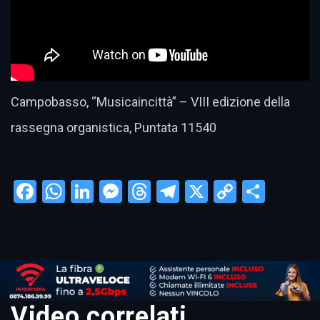
Campobasso, “Musicaincittà” – VIII edizione della
rassegna organistica, Puntata 11540
Facebook
WhatsApp
LinkedIn
Messenger
Threads
Telegram
X
Copy
Condi
Link
Video correlati