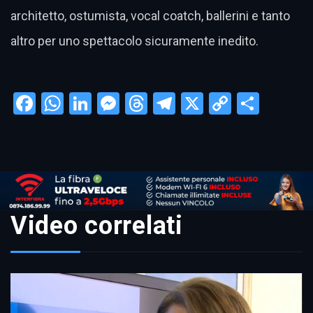
architetto, ostumista, vocal coatch, ballerini e tanto
altro per uno spettacolo sicuramente inedito.
Facebook
WhatsApp
LinkedIn
Messenger
Threads
Telegram
X
Copy
Condi
Link
Video correlati