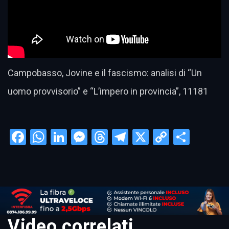
Campobasso, Jovine e il fascismo: analisi di “Un
uomo provvisorio” e “L’impero in provincia”, 11181
Facebook
WhatsApp
LinkedIn
Messenger
Threads
Telegram
X
Copy
Condi
Link
Video correlati