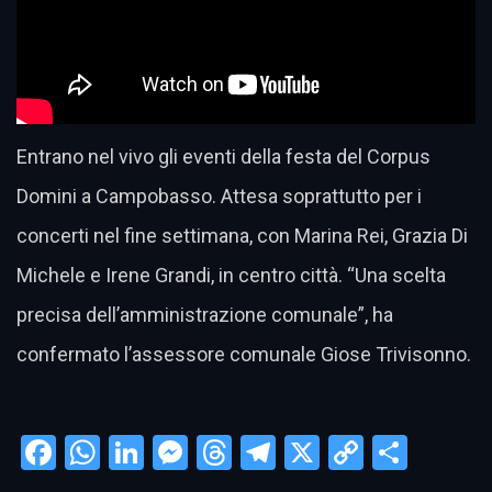
Entrano nel vivo gli eventi della festa del Corpus
Domini a Campobasso. Attesa soprattutto per i
concerti nel fine settimana, con Marina Rei, Grazia Di
Michele e Irene Grandi, in centro città. “Una scelta
precisa dell’amministrazione comunale”, ha
confermato l’assessore comunale Giose Trivisonno.
Facebook
WhatsApp
LinkedIn
Messenger
Threads
Telegram
X
Copy
Condi
Link