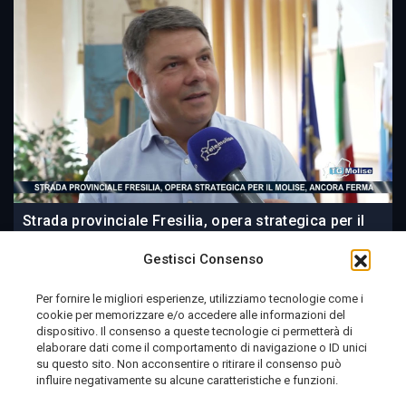
Strada provinciale Fresilia, opera strategica per il
Molise, ancora ferma
Gestisci Consenso
Per fornire le migliori esperienze, utilizziamo tecnologie come i
cookie per memorizzare e/o accedere alle informazioni del
10 ore fa
dispositivo. Il consenso a queste tecnologie ci permetterà di
elaborare dati come il comportamento di navigazione o ID unici
su questo sito. Non acconsentire o ritirare il consenso può
influire negativamente su alcune caratteristiche e funzioni.
Telemolise - reg. Tribunale di Campobasso n. 133 del