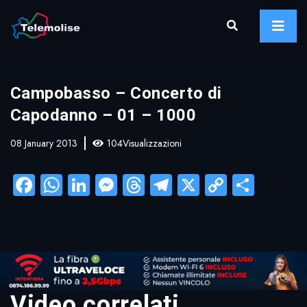
Campobasso – Concerto di
Capodanno – 01 – 1000
08 January 2013
104Visualizzazioni
Facebook
WhatsApp
LinkedIn
Messenger
Threads
Telegram
X
Copy
Condi
Link
Video correlati