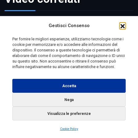
Gestisci Consenso
Telemolise - reg. Tribunale di Campobasso n. 133 del
10/08/1982 - Direttore Responsabile:
MANUELA
Per fornire le migliori esperienze, utilizziamo tecnologie come i
cookie per memorizzare e/o accedere alle informazioni del
PETESCIA
dispositivo. Il consenso a queste tecnologie ci permetterà di
elaborare dati come il comportamento di navigazione o ID unici
Testata Giornalistica Sportiva: reg. Tribunale Di
su questo sito. Non acconsentire o ritirare il consenso può
Campobasso n. 224 del 4/5/1996 - Direttore Responsabile:
influire negativamente su alcune caratteristiche e funzioni.
ANTONIO DI LALLO
Accetta
Radio Tele Molise s.r.l. - P.IVA 00213640709
Nega
Copyright 2025 Telemolise - Tutti i diritti riservati
Visualizza le preferenze
Cookie Policy