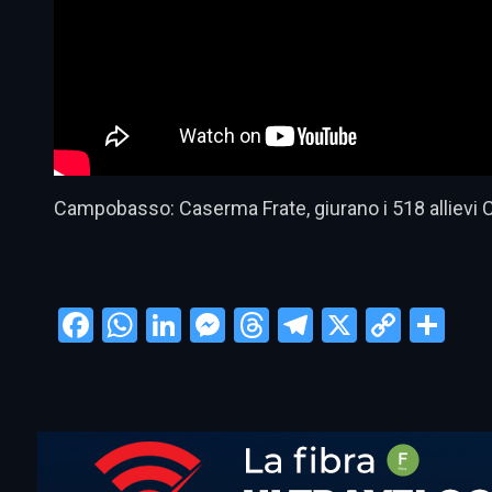
Campobasso: Caserma Frate, giurano i 518 allievi C
Facebook
WhatsApp
LinkedIn
Messenger
Threads
Telegram
X
Copy
Con
Link