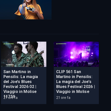
San Martino in
CLIP 561 San
Pensilis: La magia
Martino in Pensilis:
del Joe’s Blues
La magia del Joe’s
Festival 2026 02 |
Blues Festival 2026 |
Viaggio in Molise
Viaggio in Molise
11759
21 ore fa
21 ore fa