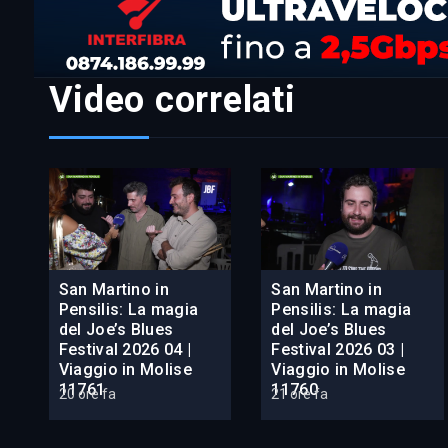
Video correlati
San Martino in
San Martino in
Pensilis: La magia
Pensilis: La magia
del Joe’s Blues
del Joe’s Blues
Festival 2026 04 |
Festival 2026 03 |
Viaggio in Molise
Viaggio in Molise
11761
11760
20 ore fa
21 ore fa