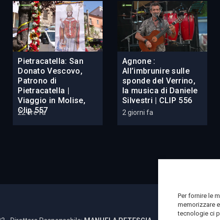
Pietracatella: San
Agnone :
Donato Vescovo,
All’imbrunire sulle
Patrono di
sponde del Verrino,
Pietracatella |
la musica di Daniele
Viaggio in Molise,
Silvestri | CLIP 556
Clip 557
22 ore fa
2 giorni fa
Per fornire le 
memorizzare e/
tecnologie ci 