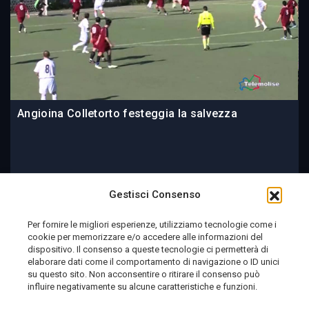
Angioina Colletorto festeggia la salvezza
09 June 2014
Gestisci Consenso
Per fornire le migliori esperienze, utilizziamo tecnologie come i
cookie per memorizzare e/o accedere alle informazioni del
Telemolise - reg. Tribunale di Campobasso n. 133 del
dispositivo. Il consenso a queste tecnologie ci permetterà di
elaborare dati come il comportamento di navigazione o ID unici
10/08/1982 - Direttore Responsabile:
MANUELA
su questo sito. Non acconsentire o ritirare il consenso può
PETESCIA
influire negativamente su alcune caratteristiche e funzioni.
Testata Giornalistica Sportiva: reg. Tribunale Di