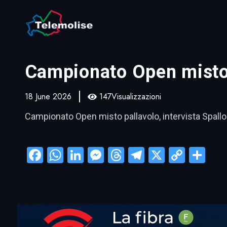
Campionato Open misto p
18 June 2026
147Visualizzazioni
Campionato Open misto pallavolo, intervista Spallo
Facebook
WhatsApp
LinkedIn
Messenger
Threads
Telegram
X
Copy
Con
Link