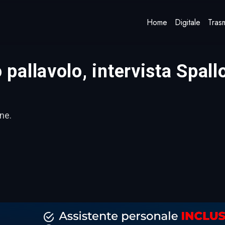
Home
Digitale
Trasm
allavolo, intervista Spall
ne.
dividi