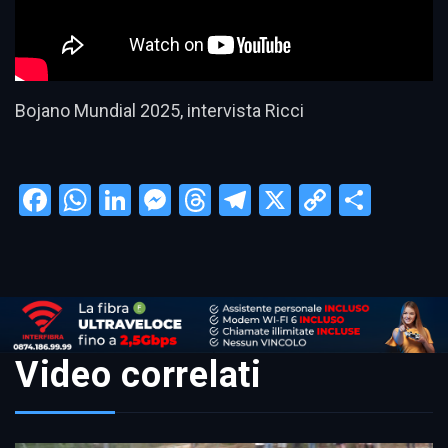
Bojano Mundial 2025, intervista Ricci
Facebook
WhatsApp
LinkedIn
Messenger
Threads
Telegram
X
Copy
Condi
Link
Video correlati