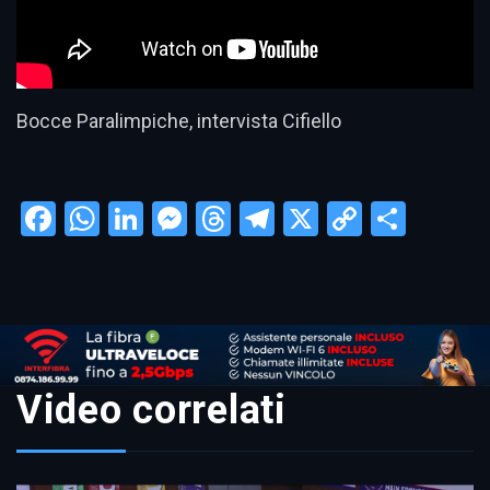
Bocce Paralimpiche, intervista Cifiello
Facebook
WhatsApp
LinkedIn
Messenger
Threads
Telegram
X
Copy
Condi
Link
Video correlati