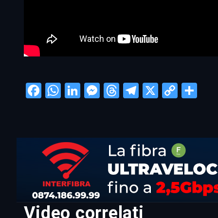
Facebook
WhatsApp
LinkedIn
Messenger
Threads
Telegram
X
Copy
Con
Link
Video correlati