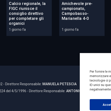
Calcio regionale, la
Amichevole pre-
FIGC riunisce il
campionato,
consiglio direttivo
Campobasso-
per completare gli
Marianella 4-0
organici
1 giorno fa
1 giorno fa
Per fornire le 
memorizzare e/
tecnologie ci 
2 - Direttore Responsabile:
MANUELA PETESCIA
ID unici su que
negativamente s
 224 del 4/5/1996 - Direttore Responsabile:
ANTONIO DI LALLO
Accet