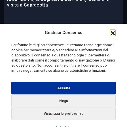
visita a Capracotta
21 ore fa
Gestisci Consenso
Per fornire le migliori esperienze, utilizziamo tecnologie come i
cookie per memorizzare e/o accedere alle informazioni del
Telemolise - reg. Tribunale di Campobasso n. 133 del
dispositivo. Il consenso a queste tecnologie ci permetterà di
elaborare dati come il comportamento di navigazione o ID unici
10/08/1982 - Direttore Responsabile:
MANUELA
su questo sito. Non acconsentire o ritirare il consenso può
PETESCIA
influire negativamente su alcune caratteristiche e funzioni.
Testata Giornalistica Sportiva: reg. Tribunale Di
Campobasso n. 224 del 4/5/1996 - Direttore Responsabile:
Accetta
ANTONIO DI LALLO
Nega
Radio Tele Molise s.r.l. - P.IVA 00213640709
Visualizza le preferenze