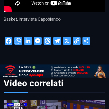
Basket, intervista Capobianco
Facebook
WhatsApp
LinkedIn
Messenger
Threads
Telegram
X
Copy
Condi
Link
Video correlati