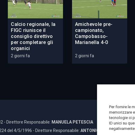
Calcio regionale, la
Amichevole pre-
FIGC riunisce il
campionato,
consiglio direttivo
Campobasso-
per completare gli
Marianella 4-0
organici
2 giorni fa
2 giorni fa
Per fornire le 
memorizzare e/
tecnologie ci 
2 - Direttore Responsabile:
MANUELA PETESCIA
ID unici su que
negativamente s
 224 del 4/5/1996 - Direttore Responsabile:
ANTONIO DI LALLO