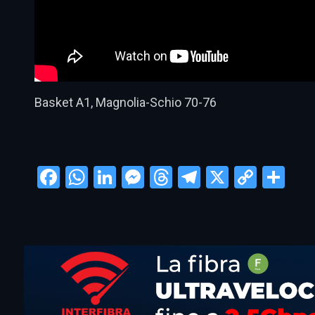
Basket A1, Magnolia-Schio 70-76
Facebook
WhatsApp
LinkedIn
Messenger
Threads
Telegram
X
Copy
Con
Link