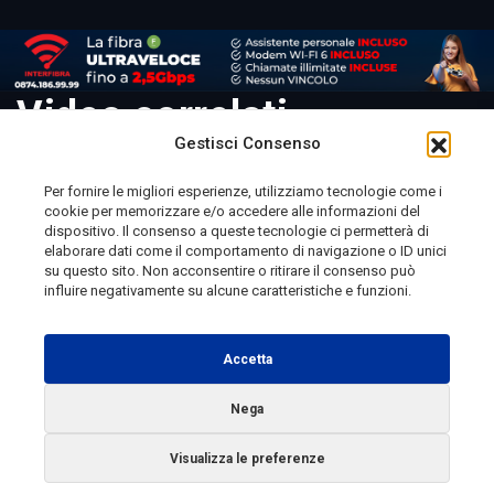
Video correlati
Gestisci Consenso
Per fornire le migliori esperienze, utilizziamo tecnologie come i
cookie per memorizzare e/o accedere alle informazioni del
Telemolise - reg. Tribunale di Campobasso n. 133 del
dispositivo. Il consenso a queste tecnologie ci permetterà di
elaborare dati come il comportamento di navigazione o ID unici
10/08/1982 - Direttore Responsabile:
MANUELA
su questo sito. Non acconsentire o ritirare il consenso può
PETESCIA
influire negativamente su alcune caratteristiche e funzioni.
Testata Giornalistica Sportiva: reg. Tribunale Di
Campobasso n. 224 del 4/5/1996 - Direttore Responsabile:
Accetta
ANTONIO DI LALLO
Nega
Radio Tele Molise s.r.l. - P.IVA 00213640709
Visualizza le preferenze