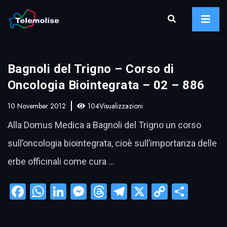
Bagnoli del Trigno – Corso di
Oncologia Biointegrata – 02 – 886
10 November 2012
104Visualizzazioni
Alla Domus Medica a Bagnoli del Trigno un corso
sull’oncologia biointegrata, cioè sull’importanza delle
erbe officinali come cura …
Facebook
WhatsApp
LinkedIn
Messenger
Threads
Telegram
X
Copy
Condi
Link