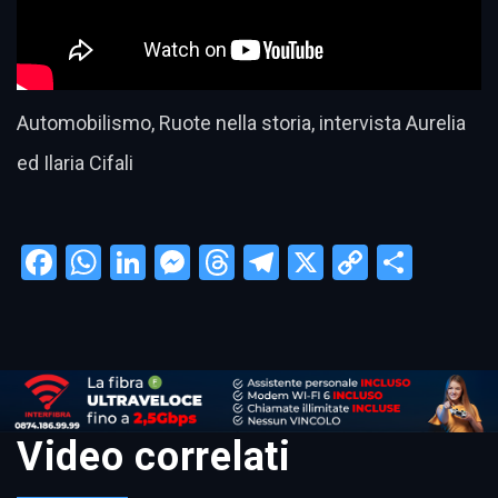
Automobilismo, Ruote nella storia, intervista Aurelia
ed Ilaria Cifali
Facebook
WhatsApp
LinkedIn
Messenger
Threads
Telegram
X
Copy
Condi
Link
Video correlati