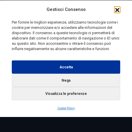
Di Veronica
Gestisci Consenso
Per fornire le migliori esperienze, utilizziamo tecnologie come i
cookie per memorizzare e/o accedere alle informazioni del
1 giorno fa
dispositivo. Il consenso a queste tecnologie ci permetterà di
elaborare dati come il comportamento di navigazione o ID unici
su questo sito. Non acconsentire o ritirare il consenso può
influire negativamente su alcune caratteristiche e funzioni.
Telemolise - reg. Tribunale di Campobasso n. 133 del
10/08/1982 - Direttore Responsabile:
MANUELA
Accetta
PETESCIA
Testata Giornalistica Sportiva: reg. Tribunale Di
Nega
Campobasso n. 224 del 4/5/1996 - Direttore Responsabile:
Visualizza le preferenze
ANTONIO DI LALLO
Radio Tele Molise s.r.l. - P.IVA 00213640709
Cookie Policy
Copyright 2025 Telemolise - Tutti i diritti riservati