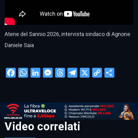
Atene del Sannio 2026, intervista sindaco di Agnone
Daniele Saia
Facebook
WhatsApp
LinkedIn
Messenger
Threads
Telegram
X
Copy
Condi
Link
Video correlati