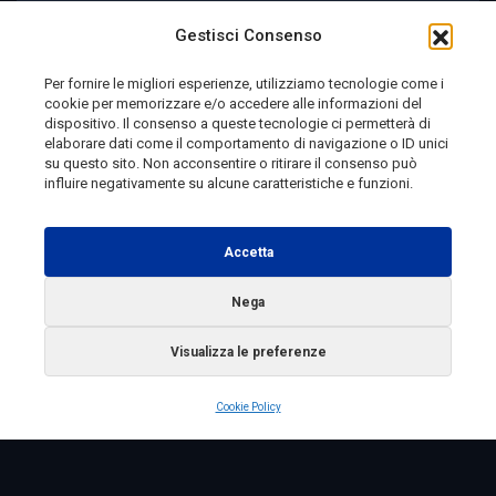
Marianella 4-0
Gestisci Consenso
Per fornire le migliori esperienze, utilizziamo tecnologie come i
cookie per memorizzare e/o accedere alle informazioni del
2 giorni fa
dispositivo. Il consenso a queste tecnologie ci permetterà di
elaborare dati come il comportamento di navigazione o ID unici
su questo sito. Non acconsentire o ritirare il consenso può
influire negativamente su alcune caratteristiche e funzioni.
Telemolise - reg. Tribunale di Campobasso n. 133 del
10/08/1982 - Direttore Responsabile:
MANUELA
Accetta
PETESCIA
Testata Giornalistica Sportiva: reg. Tribunale Di
Nega
Campobasso n. 224 del 4/5/1996 - Direttore Responsabile:
Visualizza le preferenze
ANTONIO DI LALLO
Radio Tele Molise s.r.l. - P.IVA 00213640709
Cookie Policy
Copyright 2025 Telemolise - Tutti i diritti riservati