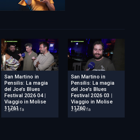
San Martino in
San Martino in
Pensilis: La magia
Pensilis: La magia
del Joe’s Blues
del Joe’s Blues
Festival 2026 04 |
Festival 2026 03 |
Viaggio in Molise
Viaggio in Molise
11761
11760
2 giorni fa
2 giorni fa