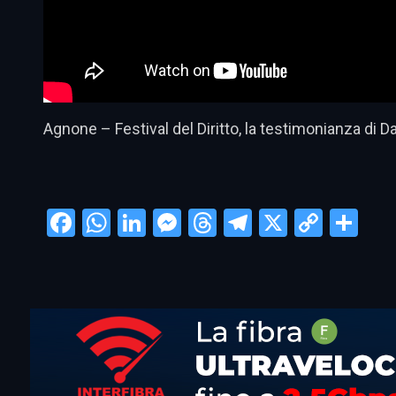
Agnone – Festival del Diritto, la testimonianza di D
Facebook
WhatsApp
LinkedIn
Messenger
Threads
Telegram
X
Copy
Con
Link