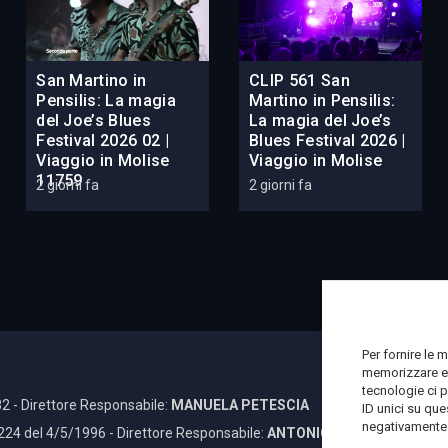
San Martino in
CLIP 561 San
Pensilis: La magia
Martino in Pensilis:
del Joe’s Blues
La magia del Joe’s
Festival 2026 02 |
Blues Festival 2026 |
Viaggio in Molise
Viaggio in Molise
11759
2 giorni fa
2 giorni fa
Per fornire le 
memorizzare e/
tecnologie ci 
2 - Direttore Responsabile:
MANUELA PETESCIA
ID unici su que
negativamente s
 224 del 4/5/1996 - Direttore Responsabile:
ANTONIO DI LALLO