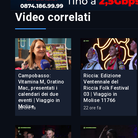
Video correlati
Campobasso:
Riccia: Edizione
Vitamina M, Oratino
Ventennale del
Mac, presentati i
Riccia Folk Festival
calendari dei due
03 | Viaggio in
eventi | Viaggio in
Molise 11766
Molise
20 ore fa
22 ore fa