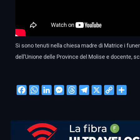
Si sono tenuti nella chiesa madre di Matrice i fune
dell’Unione delle Province del Molise e docente, s
Facebook
WhatsApp
LinkedIn
Messenger
Threads
Telegram
X
Copy
Con
Link